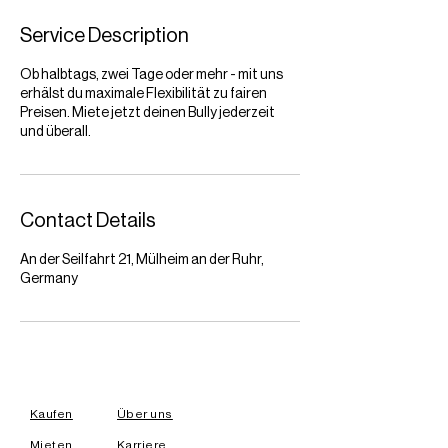
Service Description
Ob halbtags, zwei Tage oder mehr - mit uns
erhälst du maximale Flexibilität zu fairen
Preisen. Miete jetzt deinen Bully jederzeit
und überall.
Contact Details
An der Seilfahrt 21, Mülheim an der Ruhr,
Germany
Kaufen
Über uns
Mieten
Karriere