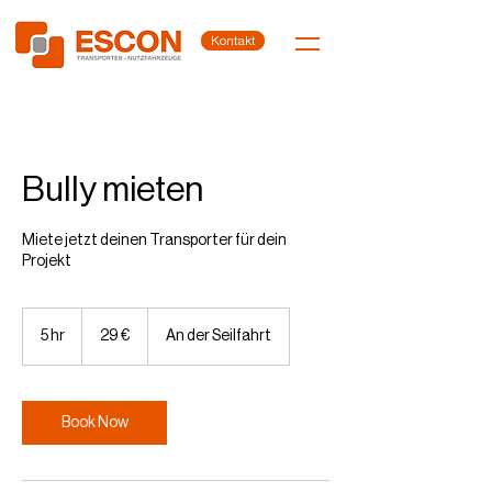
Kontakt
Bully mieten
Miete jetzt deinen Transporter für dein
Projekt
29
Euro
5 hr
5
29 €
An der Seilfahrt
h
r
Book Now