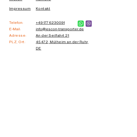
Impressum
Kontakt
Telefon:
+49 177 6230091
E-Mail:
info@escon-transporter.de
Adresse:
An der Seilfahrt 21
PLZ, Ort:
45472, Mülheim an der Ruhr,
DE
UNSER NEWSLETTER
Melden Sie sich mit Ihrer E-Mail-
Adresse beim ESCON Newsletter
an, um die neuesten Fahrzeuge
und Angebote zu bekommen - und
das als erstes!
Email