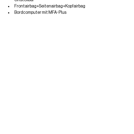
einstellbar
Frontairbag+Seitenairbag+Kopfairbag
Bordcomputer mit MFA-Plus
Tempomat
PDC-Einparkhilfe
Nebelscheinwerfer
AFS Autom-Fahrlicht-Schaltung mit 
Lichtsensor
Regensensor
Start-Stop-Anlage für Motor
Fahrassistenz-System:Bremsassistent 
(HBA),
Fahrassistenz-System: 
Multikollisionsbremse (Multi Collision 
Brake),
Fahrassistenzsystem: Einparkhilfe
Mobile Online Dienste Car-Net,
ZV mit Fernbedienung
Elektr. Fensterheber
Elektr. Ausenspiegel heizbar
Elektr. Innenverriegelung
Elektr. Wegfahrsperre