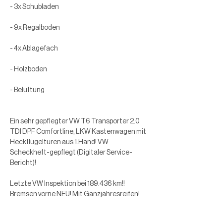
- 3x Schubladen
- 9x Regalboden
- 4x Ablagefach
- Holzboden
- Beluftung
Ein sehr gepflegter VW T6 Transporter 2.0 
TDI DPF Comfortline, LKW Kastenwagen mit 
Heckflügeltüren aus 1.Hand! VW 
Scheckheft-gepflegt (Digitaler Service-
Bericht)!
Letzte VW Inspektion bei 189.436 km!! 
Bremsen vorne NEU! Mit Ganzjahresreifen!