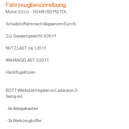
Fahrzeugbeschreibung
Motor 2,0 Ltr. - 110 kW (150 PS) TDI,
Schadstoffarm nach Abgasnorm Euro 6,
Zul. Gesamtgewicht 3,00 t !!
NUTZLAST: ca. 1,20 t !!
ANHÄNGELAST: 2,50 t !!
Heckflügeltüren
BOTT Werkstattregalen im Laderaum 3-
Seitig mit:
- 8x Ablagekasten
- 3x Werkzeugkoffer