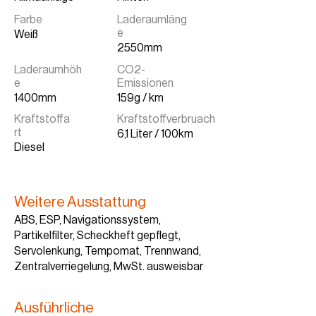
Farbe
Laderaumläng
e
Weiß
2550mm
Laderaumhöh
CO2-
e
Emissionen
1400mm
159g / km
Kraftstoffa
Kraftstoffverbruach
rt
6,1 Liter / 100km
Diesel
Weitere Ausstattung
ABS, ESP, Navigationssystem,
Partikelfilter, Scheckheft gepflegt,
Servolenkung, Tempomat, Trennwand,
Zentralverriegelung, MwSt. ausweisbar
Ausführliche