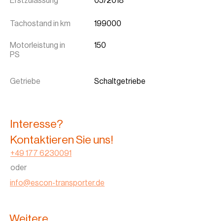
Erstzulassung
05/2018
Tachostand in km
199000
Motorleistung in
150
PS
Getriebe
Schaltgetriebe
Interesse?
Kontaktieren Sie uns!
+49 177 6230091
oder
info@escon-transporter.de
Weitere