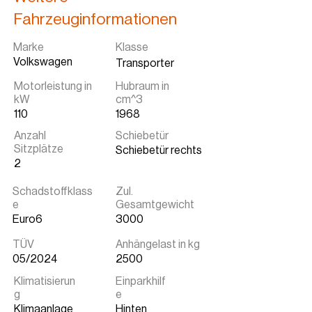
Fahrzeuginformationen
Marke
Klasse
Volkswagen
Transporter
Motorleistung in
Hubraum in
kW
cm^3
110
1968
Anzahl
Schiebetür
Sitzplätze
Schiebetür rechts
2
Schadstoffklass
Zul.
e
Gesamtgewicht
Euro6
3000
TÜV
Anhängelast in kg
05/2024
2500
Klimatisierun
Einparkhilf
g
e
Klimaanlage
Hinten