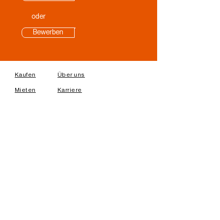
oder
Bewerben
Kaufen
Über uns
Mieten
Karriere
Impressum
Kontakt
Telefon:
+49 177 6230091
E-Mail:
info@escon-transporter.de
Adresse:
An der Seilfahrt 21
PLZ, Ort:
45472, Mülheim an der Ruhr,
DE
UNSER NEWSLETTER
Melden Sie sich mit Ihrer E-Mail-