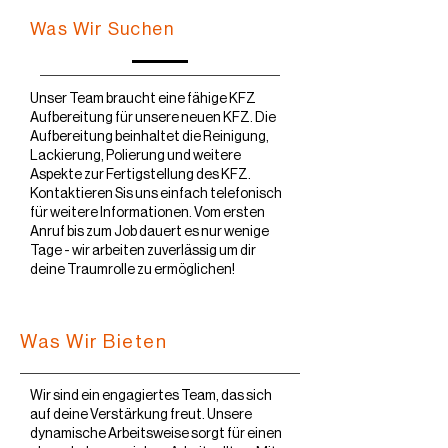
Was Wir Suchen
Unser Team braucht eine fähige KFZ
Aufbereitung für unsere neuen KFZ. Die
Aufbereitung beinhaltet die Reinigung,
Lackierung, Polierung und weitere
Aspekte zur Fertigstellung des KFZ.
Kontaktieren Sis uns einfach telefonisch
für weitere Informationen. Vom ersten
Anruf bis zum Job dauert es nur wenige
Tage - wir arbeiten zuverlässig um dir
deine Traumrolle zu ermöglichen!
Was Wir Bieten
Wir sind ein engagiertes Team, das sich
auf deine Verstärkung freut. Unsere
dynamische Arbeitsweise sorgt für einen