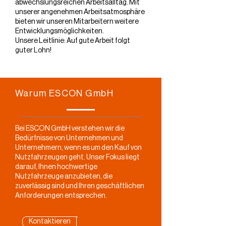
abwechslungsreichen Arbeitsalltag. Mit
unserer angenehmen Arbeitsatmosphäre
bieten wir unseren Mitarbeitern weitere
Entwicklungsmöglichkeiten.
Unsere Leitlinie: Auf gute Arbeit folgt
guter Lohn!
Warum ESCON GmbH
Bei ESCON GmbH verstehen wir die
Bedürfnisse von Unternehmen und
Unternehmern, wenn es um den Kauf von
Nutzfahrzeugen geht. Unser Fokus liegt
darauf, Ihnen hochwertige
Nutzfahrzeuge anzubieten, die
zuverlässig sind und Ihren geschäftlichen
Anforderungen entsprechen.
Kontaktieren